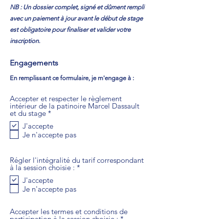
NB : Un dossier complet, signé et dûment rempli
avec un paiement à jour avant le début de stage
est obligatoire pour finaliser et valider votre
inscription.
Engagements
En remplissant ce formulaire, je m'engage à :
Accepter et respecter le règlement
intérieur de la patinoire Marcel Dassault
O
et du stage
*
b
J'accepte
l
Je n'accepte pas
i
g
a
t
Régler l'intégralité du tarif correspondant
o
O
à la session choisie :
*
i
b
r
J'accepte
l
e
Je n'accepte pas
i
g
a
t
Accepter les termes et conditions de
o
O
participation à la session choisie :
*