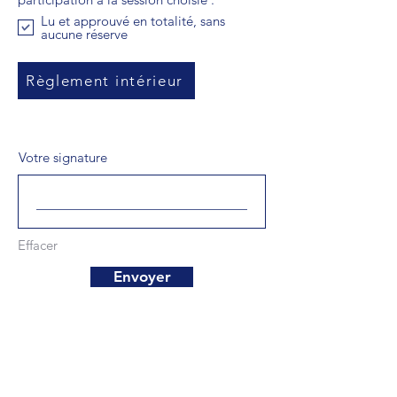
i
b
Lu et approuvé en totalité, sans
r
l
aucune réserve
e
i
g
a
t
Règlement intérieur
o
i
r
e
Votre signature
Effacer
Envoyer