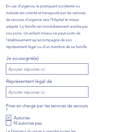
En cas d’urgence, le pratiquant accidenté ou
malade est orienté et transporté par les services
de secours d’urgence vers l’hôpital le mieux
adapté. La famille est immédiatement avertie par
nos soins. Un enfant mineur ne peut sortir de
l’établissement qu’accompagné de son
représentant légal ou d’un membre de sa famille.
Je soussigné(e)
Représentant légal de
Prise en charge par les services de secours
O
*
b
Autorise
l
N'autorise pas
i
g
Le Directeur du stage à prendre toutes les
a