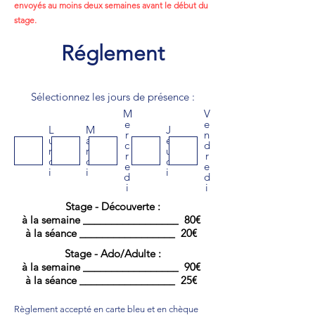
envoyés au moins deux semaines avant le début du
stage.
Réglement
Sélectionnez les jours de présence :
M
V
e
e
L
M
J
r
n
u
a
e
c
d
n
r
u
r
r
d
d
d
e
e
i
i
i
d
d
i
i
Stage - Découverte :
à la semaine
___
______________ 80€
à la séance
___
______________ 20€
Stage - Ado/Adulte :
à la semaine
___
______________ 90€
à la séance
___
______________ 25€
Règlement accepté en carte bleu et en chèque